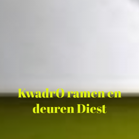
KwadrO ramen en
deuren Diest