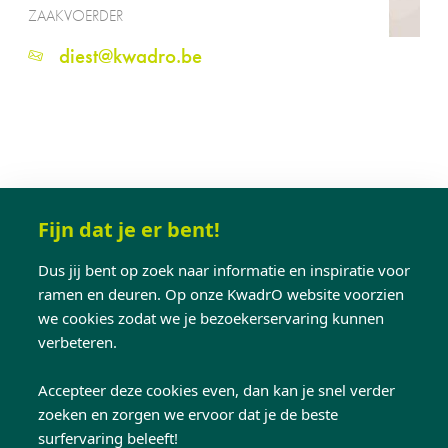
ZAAKVOERDER
diest@kwadro.be
Kwaliteit en service
Fijn dat je er bent!
bij KwadrO Diest
Dus jij bent op zoek naar informatie en inspiratie voor
ramen en deuren. Op onze KwadrO website voorzien
we cookies zodat we je bezoekerservaring kunnen
Klanten in Diest waarderen ons voor onze
verbeteren.
klantgerichte service en hoogwaardige
producten. De reviews vertellen het verhaal van
Accepteer deze cookies even, dan kan je snel verder
zoeken en zorgen we ervoor dat je de beste
tevreden klanten. Ontdek het in onze
surfervaring beleeft!
showroom!