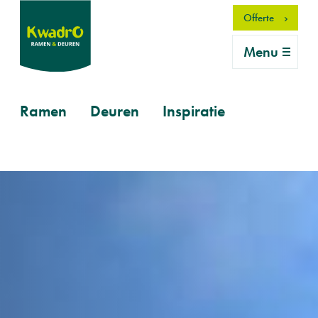
Overslaan
Offerte
en
naar
Menu
de
inhoud
gaan
Primary
Ramen
Deuren
Inspiratie
mobile