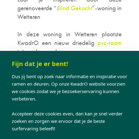
gerenoveerde “
Blind Gekocht
”-woning in
Wetteren
In deze woning in Wetteren plaatste
KwadrO een nieuw driedelig
pvc-raam
tot op de grond.
Fijn dat je er bent!
Bij de vervanging van het oude raam lag
de focus vooral op
méér comfort en
Dus jij bent op zoek naar informatie en inspiratie voor
ramen en deuren. Op onze KwadrO website voorzien
betere isolatie
, zonder afbreuk te doen
we cookies zodat we je bezoekerservaring kunnen
aan de rustige uitstraling van hun
verbeteren.
interieur. In de leefruimte spelen lichte
kleuren
, natuurlijke materialen en een
Accepteer deze cookies even, dan kan je snel verder
zachte sfeer de hoofdrol. Het nieuwe
zoeken en zorgen we ervoor dat je de beste
witte raamprofiel sluit daar mooi bij aan
surfervaring beleeft!
en versterkt het gevoel van licht en