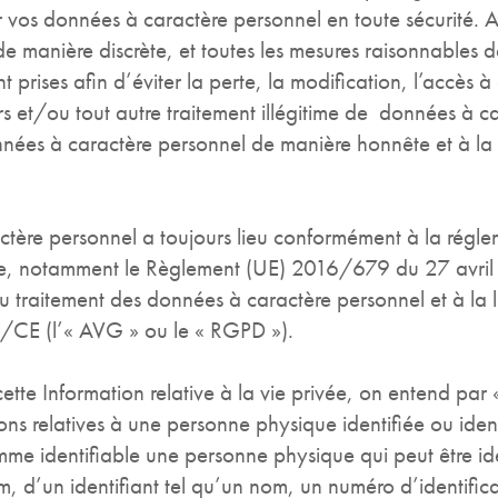
r vos données à caractère personnel en toute sécurité. A
 manière discrète, et toutes les mesures raisonnables de 
t prises afin d’éviter la perte, la modification, l’accès
iers et/ou tout autre traitement illégitime de données à c
onnées à caractère personnel de manière honnête et à la
ctère personnel a toujours lieu conformément à la régl
rivée, notamment le Règlement (UE) 2016/679 du 27 avri
 traitement des données à caractère personnel et à la l
46/CE
(l’« AVG » ou le « RGPD »).
cette Information relative à la vie privée, on entend par
ions relatives à une personne physique identifiée ou iden
me identifiable une personne physique qui peut être id
m, d’un identifiant tel qu’un nom, un numéro d’identifi