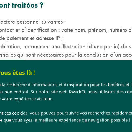
nt traitées ?
actère personnel suivantes :
act et d’identification : votre nom, prénom, numéro de
e paiement et adresse IP ;
tation, notamment une illustration (d’une partie) de vo
elles qui sont nécessaires pour la conclusion d’un acc
 données concernant votre mobilité physique (le cas échéa
otre profession actuelle ;
ous êtes là !
elles : votre comportement d’achat, feed-back à propos
 la recherche d'informations et d'inspiration pour les fenêtres et 
érêts, informations disponibles publiquement, ainsi que 
au bon endroit. Sur notre site web KwadrO, nous utilisons des coo
 votre expérience visiteur.
autres technologies de traçage qui collectent certaines 
Information à propos des cookies pour plus d’
informatio
nt ces cookies, vous pouvez poursuivre vos recherches rapideme
ce que vous ayez la meilleure expérience de navigation possible !