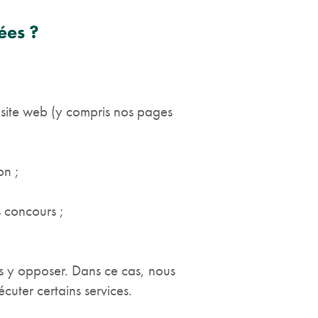
ées ?
site web (y compris nos pages
on ;
 concours ;
s y opposer. Dans ce cas, nous
uter certains services.