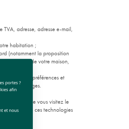
 TVA, adresse, adresse e-mail,
tre habitation ;
ord (notamment la proposition
nt), la taille de votre maison,
 du produit, préférences et
les portes ?
blogs et messages.
kies afin
données lorsque vous visitez le
ns à propos de ces technologies
nt et nous