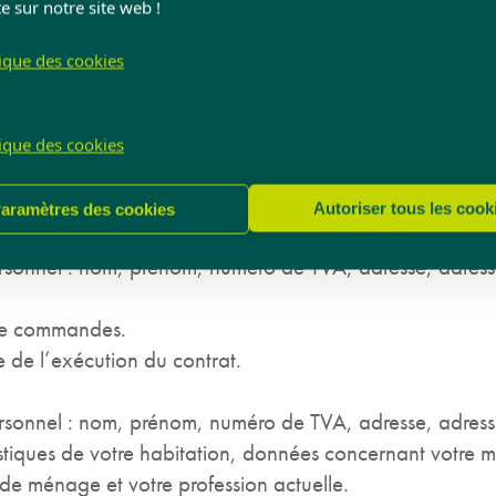
e sur notre site web !
wadrO collecte-t-il de
tique des cookies
sonnel ?
tique des cookies
onnées à caractère personnel uniquement aux fins bien dé
Autoriser tous les cook
aramètres des cookies
rsonnel : nom, prénom, numéro de TVA, adresse, adres
 de commandes.
e de l’exécution du contrat.
rsonnel : nom, prénom, numéro de TVA, adresse, adress
iques de votre habitation, données concernant votre mob
de ménage et votre profession actuelle.