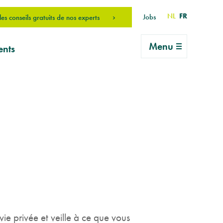
NL
FR
Jobs
es conseils gratuits de nos experts
Menu
ents
 une
 ma
erais
on
an
e privée et veille à ce que vous