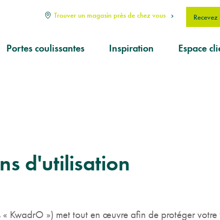
Trouver un magasin près de chez vous
Recevez l
Portes coulissantes
Inspiration
Espace cli
Types
J’aimerais
réponse à
Comment choisir?
question
Sur mesure
Je souhait
une
interventi
Produits
ns d'utilisation
d'entretien
KwadrO F
KwadrO ») met tout en œuvre afin de protéger votre vi