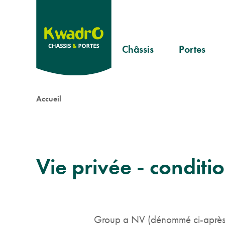
Aller
au
contenu
Header
principal
Châssis
Portes
Pvc
Portes
menu
rustiques
Aluminium
Fil
Portes
Accueil
Bois
modernes
d'Ariane
Portes
classiques
Vie privée - conditio
Group a NV (dénommé ci-après « 