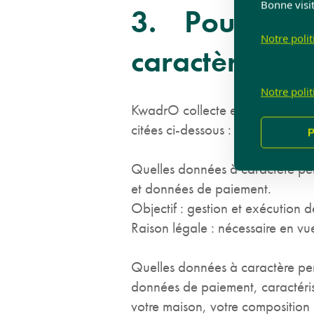
Bonne visit
3. Pourquoi K
Notre poli
caractère per
Notre poli
KwadrO collecte et utilise vos d
citées ci-dessous :
P
Quelles données à caractère pe
et données de paiement.
Objectif : gestion et exécution
Raison légale : nécessaire en vu
Quelles données à caractère pe
données de paiement, caractérist
votre maison, votre composition 