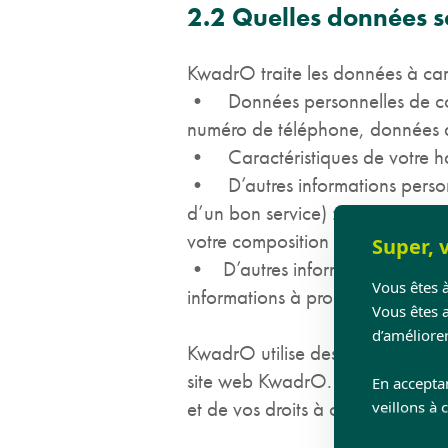
2.2 Quelles données so
KwadrO traite les données à car
• Données personnelles de cont
numéro de téléphone, données d
• Caractéristiques de votre habi
• D’autres informations personn
d’un bon service) : facturation,
votre composition de ménage et v
Super, v
• D’autres informations personn
Vous êtes à
informations à propos de vos int
Vous êtes 
d’améliorer
KwadrO utilise des cookies et d’
site web KwadrO. Voyez notre
En accepta
et de vos droits à cet égard.
veillons à 